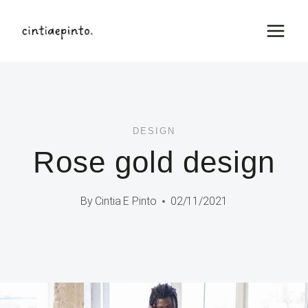
Skip
to
content
DESIGN
Rose gold design
By
Cintia E Pinto
02/11/2021